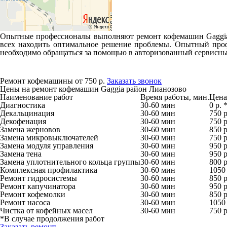
Опытные профессионалы выполняют ремонт кофемашин Gaggia р
всех находить оптимальное решение проблемы. Опытный проф
необходимо обращаться за помощью в авторизованный сервисны
Ремонт кофемашины от 750 р.
Заказать звонок
Цены на ремонт кофемашин Gaggia район Лианозово
Наименование работ
Время работы, мин.
Цена,
Диагностика
30-60 мин
0 р. 
Декальцинация
30-60 мин
750 р
Декофенация
30-60 мин
750 р
Замена жерновов
30-60 мин
850 р
Замена микровыключателей
30-60 мин
750 р
Замена модуля управления
30-60 мин
950 р
Замена тена
30-60 мин
950 р
Замена уплотнительного кольца группы
30-60 мин
800 р
Комплексная профилактика
30-60 мин
1050 
Ремонт гидросистемы
30-60 мин
850 р
Ремонт капучинатора
30-60 мин
950 р
Ремонт кофемолки
30-60 мин
850 р
Ремонт насоса
30-60 мин
1050 
Чистка от кофейных масел
30-60 мин
750 р
*В случае продолжения работ
Заказать ремонт