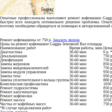
Опытные профессионалы выполняют ремонт кофемашин Gaggia 
быстрее всех находить оптимальное решение проблемы. Опыт
поэтому необходимо обращаться за помощью в авторизованный 
Ремонт кофемашины от 750 р.
Заказать звонок
Цены на ремонт кофемашин Gaggia Земляной Вал площадь
Наименование работ
Время работы, мин.
Цена,
Диагностика
30-60 мин
0 р. 
Декальцинация
30-60 мин
750 р
Декофенация
30-60 мин
750 р
Замена жерновов
30-60 мин
850 р
Замена микровыключателей
30-60 мин
750 р
Замена модуля управления
30-60 мин
950 р
Замена тена
30-60 мин
950 р
Замена уплотнительного кольца группы
30-60 мин
800 р
Комплексная профилактика
30-60 мин
1050 
Ремонт гидросистемы
30-60 мин
850 р
Ремонт капучинатора
30-60 мин
950 р
Ремонт кофемолки
30-60 мин
850 р
Ремонт насоса
30-60 мин
1050 
Чистка от кофейных масел
30-60 мин
750 р
*В случае продолжения работ
Заказать ремонт