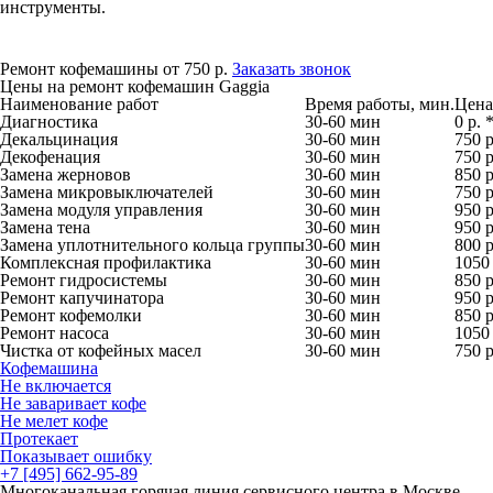
инструменты.
Ремонт кофемашины от 750 р.
Заказать звонок
Цены на ремонт кофемашин Gaggia
Наименование работ
Время работы, мин.
Цена,
Диагностика
30-60 мин
0 р. 
Декальцинация
30-60 мин
750 р
Декофенация
30-60 мин
750 р
Замена жерновов
30-60 мин
850 р
Замена микровыключателей
30-60 мин
750 р
Замена модуля управления
30-60 мин
950 р
Замена тена
30-60 мин
950 р
Замена уплотнительного кольца группы
30-60 мин
800 р
Комплексная профилактика
30-60 мин
1050 
Ремонт гидросистемы
30-60 мин
850 р
Ремонт капучинатора
30-60 мин
950 р
Ремонт кофемолки
30-60 мин
850 р
Ремонт насоса
30-60 мин
1050 
Чистка от кофейных масел
30-60 мин
750 р
Кофемашина
Не включается
Не заваривает кофе
Не мелет кофе
Протекает
Показывает ошибку
+7 [495] 662-95-89
Многоканальная горячая линия сервисного центра в Москве