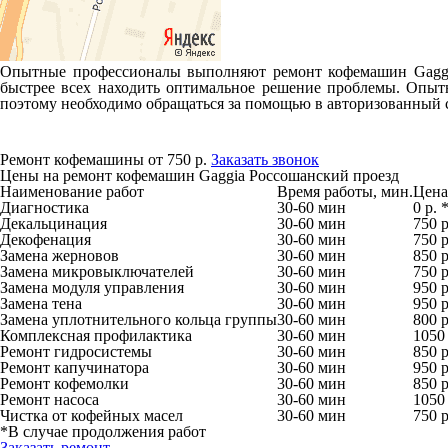
Опытные профессионалы выполняют ремонт кофемашин Gaggia 
быстрее всех находить оптимальное решение проблемы. Опыт
поэтому необходимо обращаться за помощью в авторизованный 
Ремонт кофемашины от 750 р.
Заказать звонок
Цены на ремонт кофемашин Gaggia Россошанский проезд
Наименование работ
Время работы, мин.
Цена,
Диагностика
30-60 мин
0 р. 
Декальцинация
30-60 мин
750 р
Декофенация
30-60 мин
750 р
Замена жерновов
30-60 мин
850 р
Замена микровыключателей
30-60 мин
750 р
Замена модуля управления
30-60 мин
950 р
Замена тена
30-60 мин
950 р
Замена уплотнительного кольца группы
30-60 мин
800 р
Комплексная профилактика
30-60 мин
1050 
Ремонт гидросистемы
30-60 мин
850 р
Ремонт капучинатора
30-60 мин
950 р
Ремонт кофемолки
30-60 мин
850 р
Ремонт насоса
30-60 мин
1050 
Чистка от кофейных масел
30-60 мин
750 р
*В случае продолжения работ
Заказать ремонт