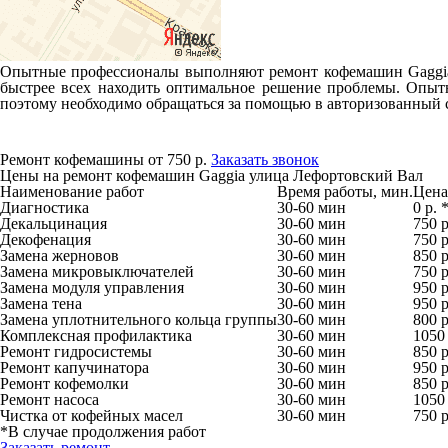
Опытные профессионалы выполняют ремонт кофемашин Gaggia у
быстрее всех находить оптимальное решение проблемы. Опыт
поэтому необходимо обращаться за помощью в авторизованный 
Ремонт кофемашины от 750 р.
Заказать звонок
Цены на ремонт кофемашин Gaggia улица Лефортовский Вал
Наименование работ
Время работы, мин.
Цена,
Диагностика
30-60 мин
0 р. 
Декальцинация
30-60 мин
750 р
Декофенация
30-60 мин
750 р
Замена жерновов
30-60 мин
850 р
Замена микровыключателей
30-60 мин
750 р
Замена модуля управления
30-60 мин
950 р
Замена тена
30-60 мин
950 р
Замена уплотнительного кольца группы
30-60 мин
800 р
Комплексная профилактика
30-60 мин
1050 
Ремонт гидросистемы
30-60 мин
850 р
Ремонт капучинатора
30-60 мин
950 р
Ремонт кофемолки
30-60 мин
850 р
Ремонт насоса
30-60 мин
1050 
Чистка от кофейных масел
30-60 мин
750 р
*В случае продолжения работ
Заказать ремонт