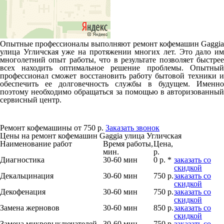
Опытные профессионалы выполняют ремонт кофемашин Gaggia
улица Угличская уже на протяжении многих лет. Это дало им
многолетний опыт работы, что в результате позволяет быстрее
всех находить оптимальное решение проблемы. Опытный
профессионал сможет восстановить работу бытовой техники и
обеспечить ее долговечность службы в будущем. Именно
поэтому необходимо обращаться за помощью в авторизованный
сервисный центр.
Ремонт кофемашины от 750 р.
Заказать звонок
Цены на ремонт кофемашин Gaggia улица Угличская
Наименование работ
Время работы,
Цена,
мин.
р.
Диагностика
30-60 мин
0 р. *
заказать со
скидкой
Декальцинация
30-60 мин
750 р.
заказать со
скидкой
Декофенация
30-60 мин
750 р.
заказать со
скидкой
Замена жерновов
30-60 мин
850 р.
заказать со
скидкой
Замена микровыключателей
30-60 мин
750 р.
заказать со